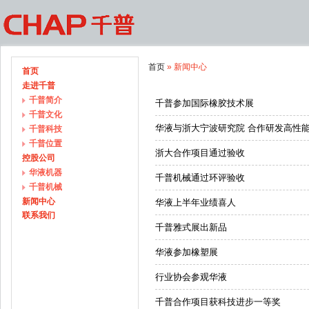
首页
» 新闻中心
首页
走进千普
千普简介
千普参加国际橡胶技术展
千普文化
华液与浙大宁波研究院 合作研发高性
千普科技
千普位置
浙大合作项目通过验收
控股公司
华液机器
千普机械通过环评验收
千普机械
新闻中心
华液上半年业绩喜人
联系我们
千普雅式展出新品
华液参加橡塑展
行业协会参观华液
千普合作项目获科技进步一等奖